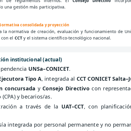
ión de reglamentos internos. El
Consejo Directivo
incorpo
o una gestión más participativa.
 Normativa consolidada y proyección
a la normativa de creación, evaluación y funcionamiento de Uni
 con el
CCT
y el sistema científico-tecnológico nacional.
ón institucional (actual)
ependencia
UNSa–CONICET
.
jecutora Tipo A
, integrada al
CCT CONICET Salta–J
ón concursada
y
Consejo Directivo
con representac
 (CPA) y becarios/as.
tración a través de la
UAT–CCT
, con planificaci
a integrada por personal permanente y no permane