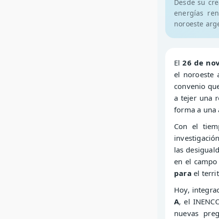
Desde su cre
energías ren
noroeste arge
El
26 de no
el noroeste 
convenio que
a tejer una 
forma a una a
Con el tiem
investigación
las desigual
en el campo 
para
el terri
Hoy, integra
A
, el INENC
nuevas pre