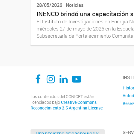
28/05/2026 | Noticias
INENCO brindó una capacitación s
El Instituto de Investigaciones en Energía 
miércoles 27 de mayo de 2026 en la Escuela
Subsecretaría de Fortalecimiento Comunitari
INENCO FACEBOOK
INENCO INSTAGRAM
INENCO LINKEDIN
INENCO YOUTUBE
INST
Histor
Autor
Los contenidos del CONICET están
licenciados bajo
Creative Commons
Reser
Reconocimiento 2.5 Argentina License
SERV
VER REGISTRO DE OBSEQUIOS Y