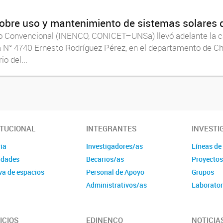
obre uso y mantenimiento de sistemas solares d
No Convencional (INENCO, CONICET–UNSa) llevó adelante la ca
 N° 4740 Ernesto Rodríguez Pérez, en el departamento de Ch
o del...
ITUCIONAL
INTEGRANTES
INVESTI
ia
Investigadores/as
Líneas de
idades
Becarios/as
Proyecto
va de espacios
Personal de Apoyo
Grupos
Administrativos/as
Laborator
ICIOS
EDINENCO
NOTICIA